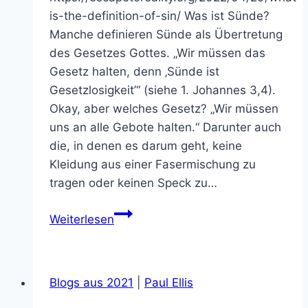
is-the-definition-of-sin/ Was ist Sünde?
Manche definieren Sünde als Übertretung
des Gesetzes Gottes. „Wir müssen das
Gesetz halten, denn ‚Sünde ist
Gesetzlosigkeit’“ (siehe 1. Johannes 3,4).
Okay, aber welches Gesetz? „Wir müssen
uns an alle Gebote halten.“ Darunter auch
die, in denen es darum geht, keine
Kleidung aus einer Fasermischung zu
tragen oder keinen Speck zu…
Wie
Weiterlesen
erklärt
die
Bibel
Blogs aus 2021
|
Paul Ellis
die
Sünde?