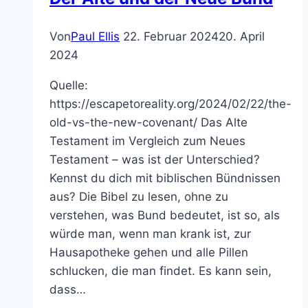
weiter
sündige?
Von
Paul Ellis
22. Februar 2024
20. April
2024
Quelle:
https://escapetoreality.org/2024/02/22/the-
old-vs-the-new-covenant/ Das Alte
Testament im Vergleich zum Neues
Testament – was ist der Unterschied?
Kennst du dich mit biblischen Bündnissen
aus? Die Bibel zu lesen, ohne zu
verstehen, was Bund bedeutet, ist so, als
würde man, wenn man krank ist, zur
Hausapotheke gehen und alle Pillen
schlucken, die man findet. Es kann sein,
dass…