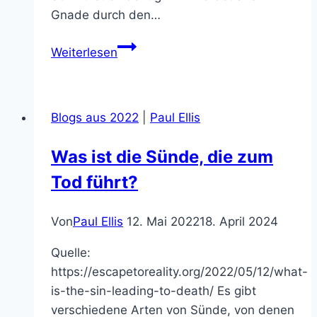
Gnade durch den…
Was
Weiterlesen
ist
die
rettende
Blogs aus 2022
|
Paul Ellis
Taufe?
Was ist die Sünde, die zum
Tod führt?
Von
Paul Ellis
12. Mai 2022
18. April 2024
Quelle:
https://escapetoreality.org/2022/05/12/what-
is-the-sin-leading-to-death/ Es gibt
verschiedene Arten von Sünde, von denen