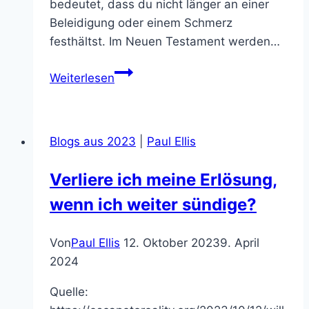
bedeutet, dass du nicht länger an einer
Beleidigung oder einem Schmerz
festhältst. Im Neuen Testament werden…
Sind
Weiterlesen
alle
Sünden
vergeben
Blogs aus 2023
|
Paul Ellis
–
vergangene,
Verliere ich meine Erlösung,
gegenwärtige
wenn ich weiter sündige?
und
zukünftige?
Von
Paul Ellis
12. Oktober 2023
9. April
2024
Quelle: