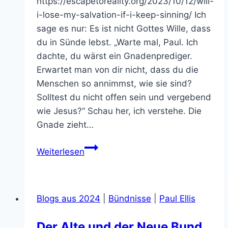
https://escapetoreality.org/2023/10/12/will-
i-lose-my-salvation-if-i-keep-sinning/ Ich
sage es nur: Es ist nicht Gottes Wille, dass
du in Sünde lebst. „Warte mal, Paul. Ich
dachte, du wärst ein Gnadenprediger.
Erwartet man von dir nicht, dass du die
Menschen so annimmst, wie sie sind?
Solltest du nicht offen sein und vergebend
wie Jesus?“ Schau her, ich verstehe. Die
Gnade zieht…
Verliere
Weiterlesen
ich
meine
Erlösung,
Blogs aus 2024
|
Bündnisse
|
Paul Ellis
wenn
ich
Der Alte und der Neue Bund