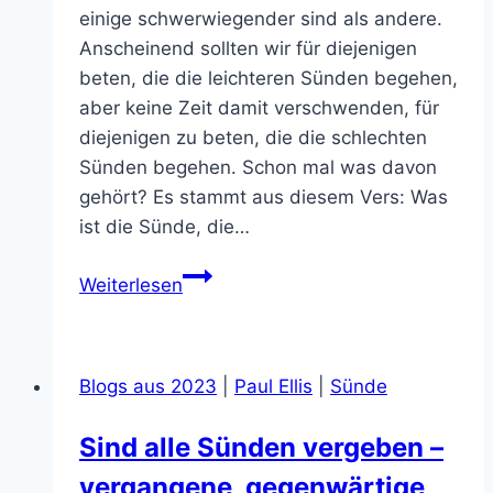
einige schwerwiegender sind als andere.
Anscheinend sollten wir für diejenigen
beten, die die leichteren Sünden begehen,
aber keine Zeit damit verschwenden, für
diejenigen zu beten, die die schlechten
Sünden begehen. Schon mal was davon
gehört? Es stammt aus diesem Vers: Was
ist die Sünde, die…
Was
Weiterlesen
ist
die
Sünde,
Blogs aus 2023
|
Paul Ellis
|
Sünde
die
zum
Sind alle Sünden vergeben –
Tod
vergangene, gegenwärtige
führt?