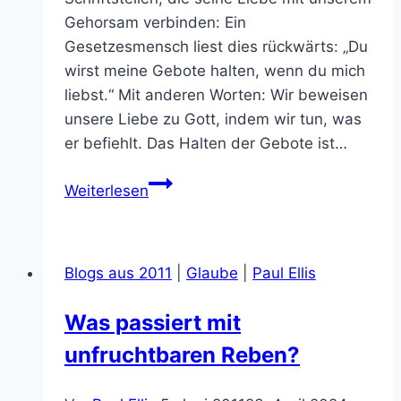
Gehorsam verbinden: Ein
Gesetzesmensch liest dies rückwärts: „Du
wirst meine Gebote halten, wenn du mich
liebst.“ Mit anderen Worten: Wir beweisen
unsere Liebe zu Gott, indem wir tun, was
er befiehlt. Das Halten der Gebote ist…
Johannes
Weiterlesen
14,15
–
Jesus
Blogs aus 2011
|
Glaube
|
Paul Ellis
Gebote
Was passiert mit
unfruchtbaren Reben?