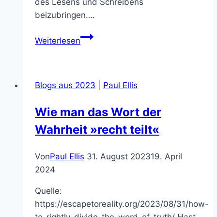
des Lesens und Schreibens
beizubringen….
Was
Weiterlesen
ist
der
Neue
Blogs aus 2023
|
Paul Ellis
Bund?
Wie man das Wort der
Wahrheit »recht teilt«
Von
Paul Ellis
31. August 2023
19. April
2024
Quelle:
https://escapetoreality.org/2023/08/31/how-
to-rightly-divide-the-word-of-truth/ Hast