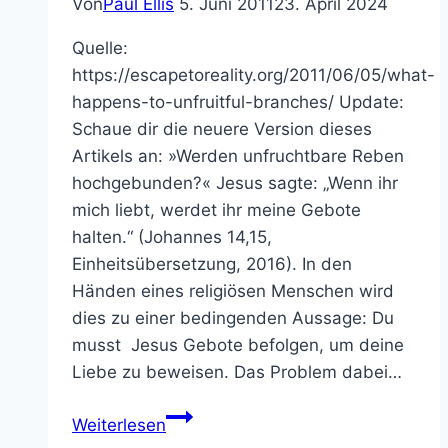
Von
Paul Ellis
5. Juni 2011
23. April 2024
Quelle:
https://escapetoreality.org/2011/06/05/what-
happens-to-unfruitful-branches/ Update:
Schaue dir die neuere Version dieses
Artikels an: »Werden unfruchtbare Reben
hochgebunden?« Jesus sagte: „Wenn ihr
mich liebt, werdet ihr meine Gebote
halten.“ (Johannes 14,15,
Einheitsübersetzung, 2016). In den
Händen eines religiösen Menschen wird
dies zu einer bedingenden Aussage: Du
musst Jesus Gebote befolgen, um deine
Liebe zu beweisen. Das Problem dabei…
Was
Weiterlesen
passiert