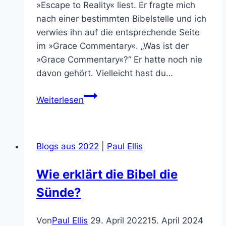
»Escape to Reality« liest. Er fragte mich
nach einer bestimmten Bibelstelle und ich
verwies ihn auf die entsprechende Seite
im »Grace Commentary«. „Was ist der
»Grace Commentary«?“ Er hatte noch nie
davon gehört. Vielleicht hast du…
Was
Weiterlesen
bedeutet
es,
dass
Blogs aus 2022
|
Paul Ellis
das
Gericht
Wie erklärt die Bibel die
an
Sünde?
Gottes
Haus
beginnt?
Von
Paul Ellis
29. April 2022
15. April 2024