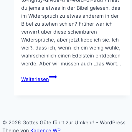
du jemals etwas in der Bibel gelesen, das
im Widerspruch zu etwas anderem in der
Bibel zu stehen schien? Früher war ich
verwirrt über diese scheinbaren
Widersprüche, aber jetzt liebe ich sie. Ich
weiß, dass ich, wenn ich ein wenig wühle,
wahrscheinlich einen Edelstein entdecken
werde. Aber wir müssen auch „das Wort…
Wie
Weiterlesen
man
das
Wort
der
Wahrheit
© 2026 Gottes Güte führt zur Umkehr! - WordPress
»recht
Theme von
Kadence WP
teilt«