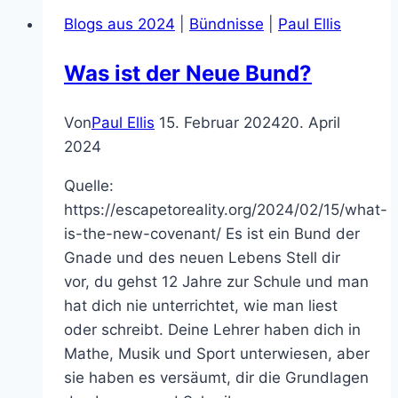
Bibel
Blogs aus 2024
|
Bündnisse
|
Paul Ellis
die
Sünde?
Was ist der Neue Bund?
Von
Paul Ellis
15. Februar 2024
20. April
2024
Quelle:
https://escapetoreality.org/2024/02/15/what-
is-the-new-covenant/ Es ist ein Bund der
Gnade und des neuen Lebens Stell dir
vor, du gehst 12 Jahre zur Schule und man
hat dich nie unterrichtet, wie man liest
oder schreibt. Deine Lehrer haben dich in
Mathe, Musik und Sport unterwiesen, aber
sie haben es versäumt, dir die Grundlagen