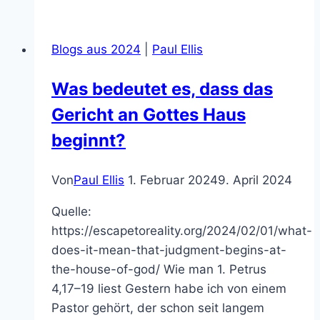
mit
unfruchtbaren
Blogs aus 2024
|
Paul Ellis
Reben?
Was bedeutet es, dass das
Gericht an Gottes Haus
beginnt?
Von
Paul Ellis
1. Februar 2024
9. April 2024
Quelle:
https://escapetoreality.org/2024/02/01/what-
does-it-mean-that-judgment-begins-at-
the-house-of-god/ Wie man 1. Petrus
4,17–19 liest Gestern habe ich von einem
Pastor gehört, der schon seit langem